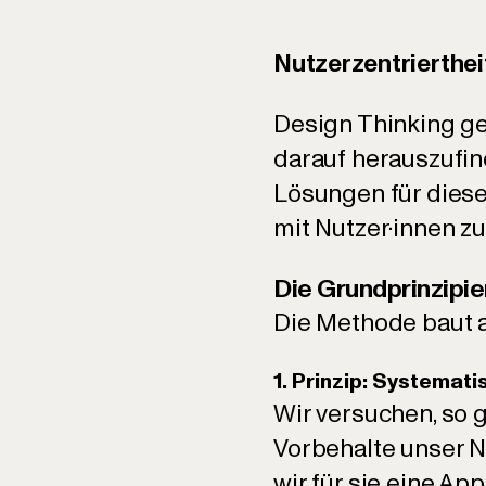
Nutzerzentrierthe
Design Thinking ge
darauf herauszufin
Lösungen für dies
mit Nutzer·innen zu
Die Grundprinzipi
Die Methode baut a
1. Prinzip: Systemat
Wir versuchen, so 
Vorbehalte unser N
wir für sie eine App