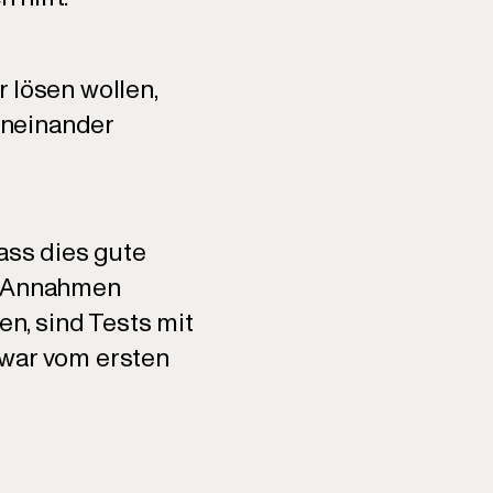
 lösen wollen,
voneinander
ss dies gute
se Annahmen
en, sind Tests mit
zwar vom ersten