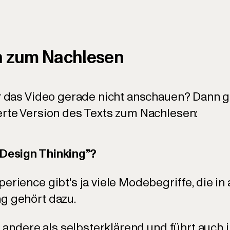
on zum Nachlesen
hr das Video gerade nicht anschauen? Dann gi
erte Version des Texts zum Nachlesen:
Design Thinking”?
erience gibt's ja viele Modebegriffe, die in
g gehört dazu.
s andere als selbsterklärend und führt auch in