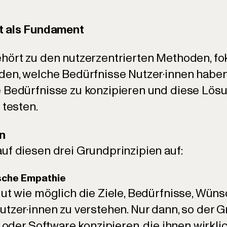
it als Fundament
hört zu den nutzerzentrierten Methoden, fok
den, welche Bedürfnisse Nutzer·innen habe
e Bedürfnisse zu konzipieren und diese Lö
 testen.
en
uf diesen drei Grundprinzipien auf:
ische Empathie
gut wie möglich die Ziele, Bedürfnisse, Wün
utzer·innen zu verstehen. Nur dann, so der 
 oder Software konzipieren, die ihnen wirklich