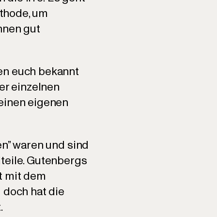
ethode, um
nnen gut
den euch bekannt
der einzelnen
 einen eigenen
en” waren und sind
lteile. Gutenbergs
t mit dem
 doch hat die
.