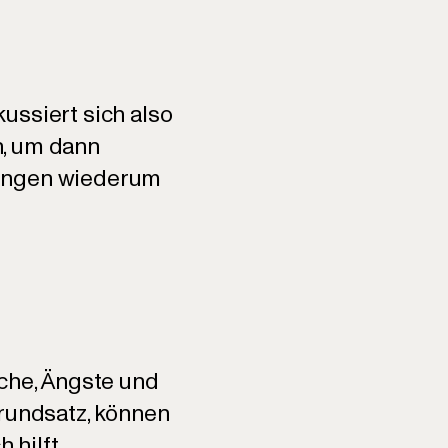
ussiert sich also
n, um dann
sungen wiederum
sche, Ängste und
Grundsatz, können
 hilft.