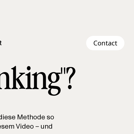
t
Contact
nking"?
 diese Methode so
diesem Video – und