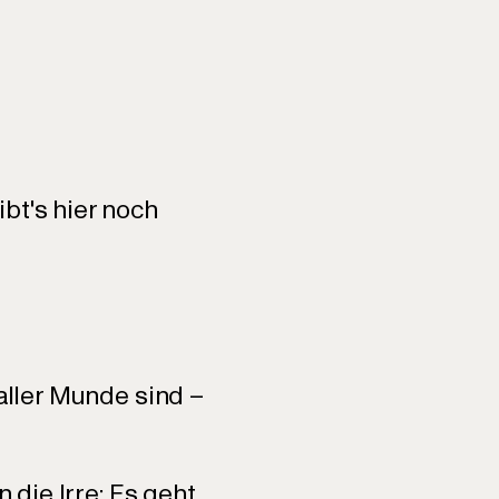
bt's hier noch
 aller Munde sind –
 die Irre: Es geht