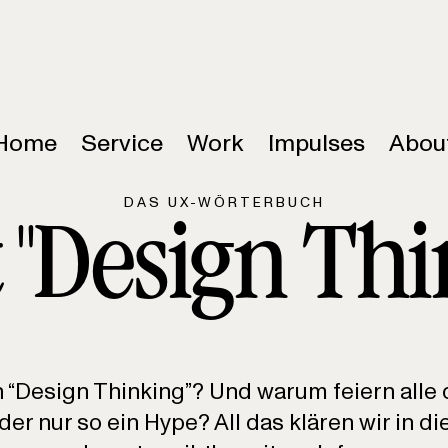
Home
Service
Work
Impulses
Abou
DAS UX-WÖRTERBUCH
t "Design Thi
ch “Design Thinking”? Und warum feiern alle
der nur so ein Hype? All das klären wir in 