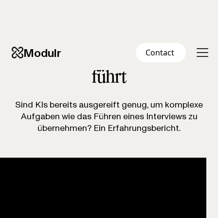
VORTRAG VON CURIE KURE | IMPULSE-EVENTS IM
RAINHAUS
Modulr
Contact
Ein Chatbot, der UX-Interviews
führt
Sind KIs bereits ausgereift genug, um komplexe
Aufgaben wie das Führen eines Interviews zu
übernehmen? Ein Erfahrungsbericht.