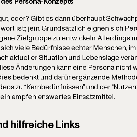
 des Persona-Konzepts
s gut, oder? Gibt es dann überhaupt Schwac
twort ist:; jein. Grundsätzlich eignen sich Pe
igene Zielgruppe zu entwickeln. Allerdings m
 sich viele Bedürfnisse echter Menschen, i
ach aktueller Situation und Lebenslage verän
 diese Änderungen kann eine Persona nicht w
 dies bedenkt und dafür ergänzende Method
eos zu “Kernbedürfnissen” und der “Nutzerre
ein empfehlenswertes Einsatzmittel.
d hilfreiche Links