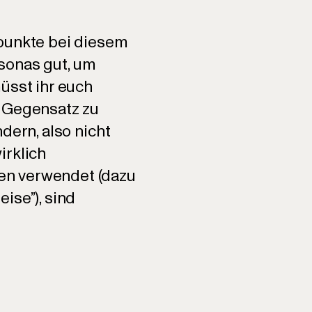
hpunkte bei diesem
rsonas gut, um
üsst ihr euch
m Gegensatz zu
dern, also nicht
irklich
en verwendet (dazu
ise”), sind