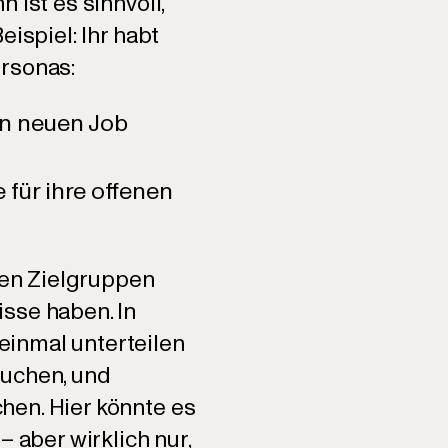
 ist es sinnvoll,
ispiel: Ihr habt
ersonas:
en neuen Job
 für ihre offenen
iden Zielgruppen
sse haben. In
einmal unterteilen
suchen, und
hen. Hier könnte es
 aber wirklich nur,