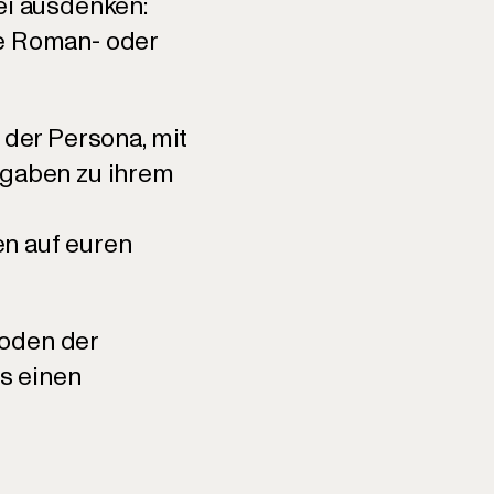
ei ausdenken:
ne Roman- oder
 der Persona, mit
ngaben zu ihrem
en auf euren
hoden der
's einen