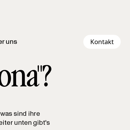
r uns
Kontakt
sona"?
 was sind ihre
iter unten gibt's