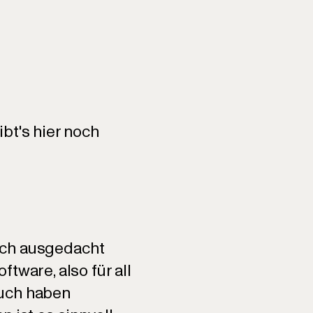
bt's hier noch
euch ausgedacht
tware, also für all
euch haben